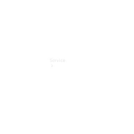
Service
Übersicht
Service &
Zubehör
Transporter-
Services