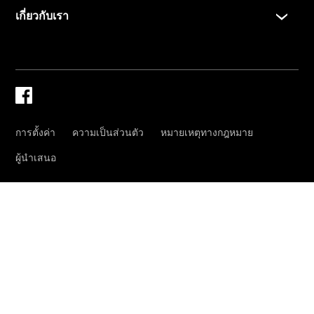
โบรชัวร์และ
ราคา
ซื้อรถมือ
สอง
รถยนต์มือ
สองสภาพดี
Mercedes
me Store
การจองการ
นัดหมาย
การบริการ
นัดหมาย
เพื่อทดลอง
ขับ
ออกแบบ
รถยนต์ของ
คุณ