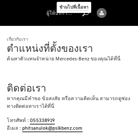
รถยนต์ทุก
ข้ามไปที่เนื้อหา
รุ่น
ผู้ให้บริการ/ความเป็นส่วนตัว
ข้อเสนอ
ล่าสุด
เกี่ยวกับเรา
การจองการ
ตำแหน่งที่ตั้งของเรา
นัดหมาย
การบริการ
ค้นหาตัวแทนจำหน่าย Mercedes-Benz ของคุณได้ที่นี่
นัดหมาย
เพื่อทดลอง
ขับ
ติดต่อเรา
ออกแบบ
รถยนต์ของ
หากคุณมีคำขอ ข้อสงสัย หรือความคิดเห็น สามารถดูช่อง
คุณ
ทางติดต่อหาเราได้ที่นี่
โทรศัพท์ :
055338919
อีเมล :
phitsanulok@pslkbenz.com