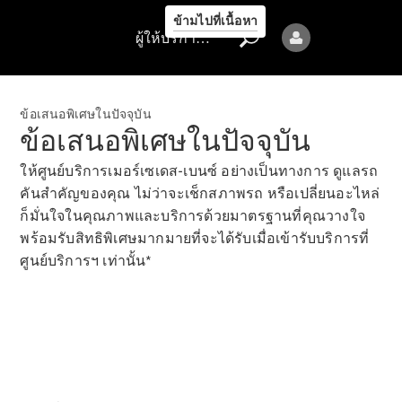
รถยนต์ทุก
ข้ามไปที่เนื้อหา
รุ่น
ผู้ให้บริการ/ความเป็นส่วนตัว
ข้อเสนอ
ล่าสุด
ข้อเสนอพิเศษในปัจจุบัน
การจองการ
ข้อเสนอพิเศษในปัจจุบัน
นัดหมาย
การบริการ
ให้ศูนย์บริการเมอร์เซเดส-เบนซ์ อย่างเป็นทางการ ดูแลรถ
นัดหมาย
คันสำคัญของคุณ ไม่ว่าจะเช็กสภาพรถ หรือเปลี่ยนอะไหล่
เพื่อทดลอง
ก็มั่นใจในคุณภาพและบริการด้วยมาตรฐานที่คุณวางใจ
ขับ
พร้อมรับสิทธิพิเศษมากมายที่จะได้รับเมื่อเข้ารับบริการที่
ออกแบบ
ศูนย์บริการฯ เท่านั้น*
รถยนต์ของ
คุณ